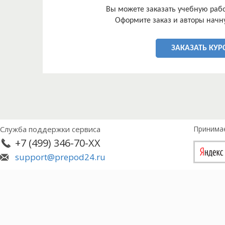
Объектом исследования является публичное ак
Вы можете заказать учебную работ
энергетическая компания»».
Оформите заказ и авторы начну
Основными информационными источниками рабо
как НК РФ и комментарии к нему, федеральные з
вопросам налогообложения, в том числе в журна
ЗАКАЗАТЬ КУР
«Налоговый вестник», и интернет портал федера
Служба поддержки сервиса
Принима
+7 (499) 346-70-XX
support@prepod24.ru