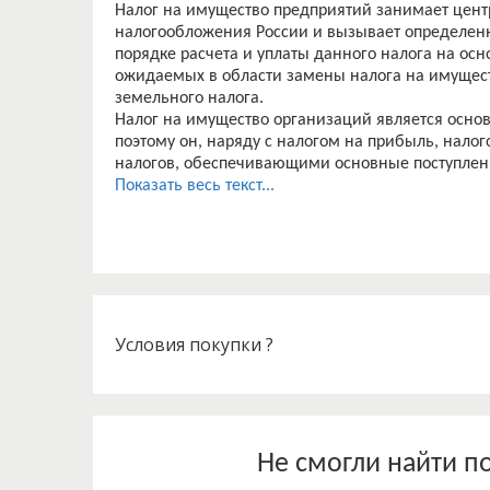
Налог на имущество предприятий занимает цент
налогообложения России и вызывает определен
порядке расчета и уплаты данного налога на осн
ожидаемых в области замены налога на имущест
земельного налога.
Налог на имущество организаций является осно
поэтому он, наряду с налогом на прибыль, нало
налогов, обеспечивающими основные поступлен
особого подхода при его рассмотрении [11].
Показать весь текст...
Целями введения налога на имущество являются
• создание стимулов освобождения от излишнег
и организаций;
• обеспечение бюджетов регионов стабильным
расходов.
Целью данной работы является изучение налога
разработка путей их устранения в организации
Условия покупки ?
Для достижения цели работы необходимо решит
• изучить порядок расчетов с бюджетом по нало
• рассмотреть правовой и экономические аспект
• формирование налоговой базы по налогу на и
• порядок применения налоговых льгот по налог
Не смогли найти п
• изучить порядок исчисления и уплаты налога 