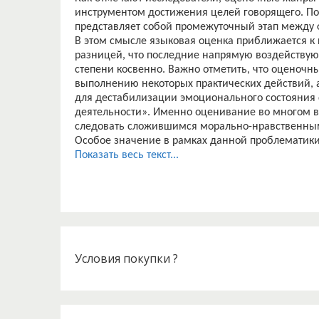
инструментом достижения целей говорящего. По
представляет собой промежуточный этап между 
В этом смысле языковая оценка приближается к
разницей, что последние напрямую воздействую
степени косвенно. Важно отметить, что оценочн
выполнению некоторых практических действий, а
для дестабилизации эмоционального состояния 
деятельности». Именно оценивание во многом в
следовать сложившимся морально-нравственным 
Особое значение в рамках данной проблематики
так как «проблема оптимизации коммуникации п
Показать весь текст...
позитивного (стратегий вежливости, толерантности
соответствуют представлениям о корректном об
И хотя конфликтное взаимодействие вряд ли мож
подобных ситуаций в жизнедеятельности челове
данное явление, исследовать его всесторонне и
общение.
Особый интерес в плане поиска путей и средст
Условия покупки ?
работы, посвященные тактикам конструктивной 
категории оценки с важнейшими коммуникатив
практикумах по деловому общению большое вни
критических замечаний, формированию умений пр