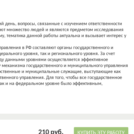
ий день, вопросы, связанные с изучением ответственности
уют множество людей и являются предметом исследования
у, тематика данной работы актуальна и вызывает интерес у
правления в РФ составляют органы государственного и
рального уровня, так и регионального уровня. За счет
ду данными уровнями осуществляется эффективное
у механизма государственного и муниципального управления
арственные и муниципальные служащие, выступающие как
венного управления. Для того, чтобы все государственное
 так и на федеральном уровне было эффективным,
ировать государственных и муниципальных служащих для
ие результаты.
ступает государственная служба. Предмет исследования –
твенных служащих. Целью данной работы является
твования ответственности государственных гражданских
210 руб.
в государственной службе;
КУПИТЬ ЭТУ РАБОТУ