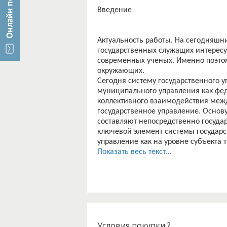
Введение
Актуальность работы. На сегодняшн
государственных служащих интерес
современных ученых. Именно поэтом
окружающих.
Сегодня систему государственного у
муниципального управления как феде
коллективного взаимодействия меж
государственное управление. Основ
составляют непосредственно госуд
ключевой элемент системы государст
управление как на уровне субъекта
необходимо мотивировать и стимул
Показать весь текст...
того, чтобы получить наиболее лучш
Объектом исследования в работе вы
изучение ответственности государс
исследование механизма совершенс
служащих.
Задачи работы:
1. Исследовать сущность мотивации 
Условия покупки ?