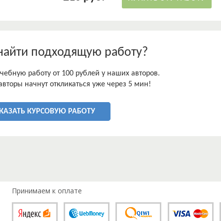
ивации государственных служащих;
уры государственных в РФ;
твования мотивации на государственной службе.
 составили периодические издания, труда отечественных
очники.
найти подходящую работу?
 введения, содержащего в себе предмет, объект, цели и
щих специфику работы, заключения и списка использованной
чебную работу от 100 рублей у наших авторов.
авторы начнут откликаться уже через 5 мин!
КАЗАТЬ КУРСОВУЮ РАБОТУ
Принимаем к оплате