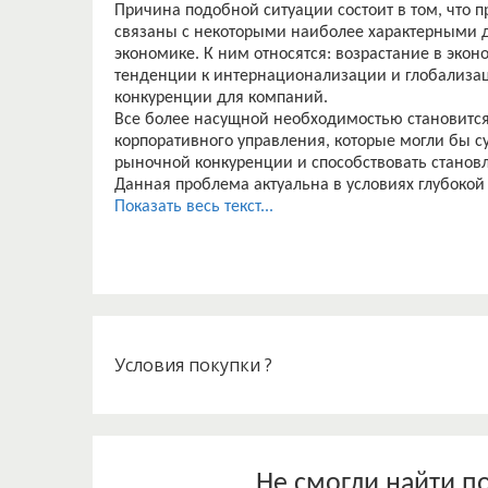
Причина подобной ситуации состоит в том, что 
связаны с некоторыми наиболее характерными 
экономике. К ним относятся: возрастание в экон
тенденции к интернационализации и глобализац
конкуренции для компаний.
Все более насущной необходимостью становитс
корпоративного управления, которые могли бы 
рыночной конкуренции и способствовать стано
Данная проблема актуальна в условиях глубоко
экономике России, вызванной как научно-технич
Показать весь текст...
структурными преобразованиями, осуществляе
экономики и политической демократии.
Проблема исследования корпоративного управле
самых актуальных направлений современных эк
России еще не справляются с ролью ключевого 
– это важнейший институт современной экономи
является неотъемлемым атрибутом системы влас
Условия покупки ?
В России национальная модель корпоративного 
она еще не заработала по - настоящему, управл
себе достаточного применения в новых условиях
То есть, корпоративное управление в России уже
решения которых нужно применять определенн
Не смогли найти п