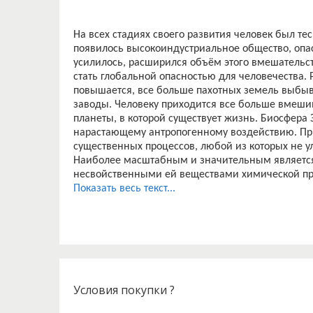
На всех стадиях своего развития человек был те
появилось высокоиндустриальное общество, опа
усилилось, расширился объём этого вмешательст
стать глобальной опасностью для человечества.
повышается, все больше пахотных земель выбывае
заводы. Человеку приходится все больше вмешив
планеты, в которой существует жизнь. Биосфера
нарастающему антропогенному воздействию. Пр
существенных процессов, любой из которых не у
Наиболее масштабным и значительным является
несвойственными ей веществами химической пр
аэрозольные загрязнители промышленно-бытово
Показать весь текст...
углекислого газа в атмосфере. Дальнейшее разви
нежелательную тенденцию в сторону повышения
вызывает сомнений и значение химического за
кислотность, ведущая к распаду экосистемы. В 
можно приписать загрязняющий эффект, оказыва
происходящие в биосфере. Всё это особенно ярко
негативное воздействие на окружающую среду п
Условия покупки ?
Актуальность проблемы экологии в крупных горо