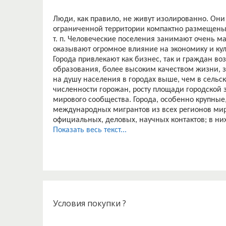
Люди, как правило, не живут изолированно. Они
ограниченной территории компактно размещены 
т. п. Человеческие поселения занимают очень м
оказывают огромное влияние на экономику и кул
Города привлекают как бизнес, так и граждан в
образования, более высоким качеством жизни, з
на душу населения в городах выше, чем в сельск
численности горожан, росту площади городской
мирового сообщества. Города, особенно крупные,
международных мигрантов из всех регионов мира
официальных, деловых, научных контактов; в ни
производства и контроля – ключевые предприят
Показать весь текст...
корпораций.
Объект работы – город и деревня.
Предмет работы – технология взаимодействия го
Цель работы – рассмотреть технологию взаимоде
Для достижения данной цели потребовалось ре
1. Рассмотреть расселения людей как условия и
2. Рассмотреть пути сближения города и деревн
Условия покупки ?
3. Изучить типологию, функции, структуру город
4. Изучить отличия города и деревни.