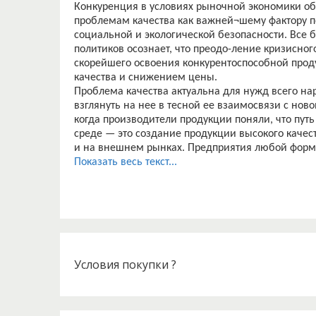
Конкуренция в условиях рыночной экономики о
проблемам качества как важней¬шему фактору 
социальной и экологической безопасности. Все 
политиков осознает, что преодо-ление кризисног
скорейшего освоения конкурентоспособной про
качества и снижением цены.
Проблема качества актуальна для нужд всего на
взглянуть на нее в тесной ее взаимосвязи с нов
когда производители продукции поняли, что пут
среде — это создание продукции высокого качест
и на внешнем рынках. Предприятия любой форм
внимания проблеме качества, будут просто разо
Показать весь текст...
меры государства.
Стабильно высокое качество продукции становит
мирового класса. Поэтому обеспечить достойно
в том случае, если каждое предприятие будет в
конкурентоспособную продукцию, а каждый граж
со знанием дела и с удовольствием. Предприятие
качеством, не имеет права на существование.
Условия покупки ?
Кроме обеспечения конкурентоспособности, вып
необходимостью обеспечения ее безопасности и 
государственными органами на основе специаль