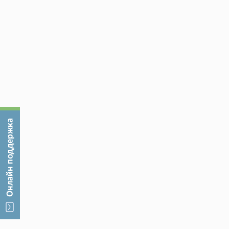
литературы, а именно труды таких авторов как А.
Лифиц, Е.И. Мазилкина, Н. И. Новицкий, Р. А. Фатху
Практическая значимость работы заключается в
повышению качества и конкурентоспособности п
«Алтай - Хлеб», так и на других похожих предпри