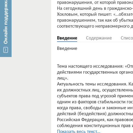
правонарушения, от которой правон
На сегодняшний день в гражданско-
Хохловым, который пишет: «…обязате
правонарушением, так как об убытк
Введение
Содержание
Списо
Введение
Тема настоящего исследования: «О
действиями государственных органо
лиц».
Актуальность темы исследования. Ка
их должностных лиц, осуществленны
субъектов права под угрозой примен
одним из факторов стабильности гос
когда права, свободы и законные и
действий (бездействия) должностн
Российская Федерация, как правовое
соблюдения конституционных прав и
В этой связи актуальное значение 
Показать весь текст...