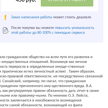
450 руб.
КУПИТЬ ЭТУ РАБОТУ
Заказ написания работы
может стоить дешевле
После покупки вы можете
повысить уникальность
этой работы до 80-100% с помощью сервиса
ло гражданское общество на всем пути его развития и
м имущественных отношений. Возникнув как личное
ность переросла в определенные имуще¬ственные
 практически исчез личностный аспект . Таким образом,
ко-правовой ответственности, не¬посредственно связанной
. Синайский, например, по¬лагал, что гражданская
аграждении причиненного иму-щественного вреда. В.А.
ь как регулируемую правом обязанность дать отчет в своих
авными или правомер¬ными. По мнению О.Э. Лейста,
нности заключается в неизбежности возмещения
ности самой обязанности, возникающей из факта