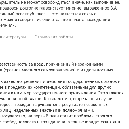
арушитель не может освобо¬диться иначе, как выполнив ее.
правовой доктрине главенствует мнение, выраженное В.А.
льный аспект убытков — это их жесткая связь с
ах можно говорить исключительно в плане последствий
к литературы
Отрывок из работы
тветственность за вред, причиненный незаконными
в (органов местного самоуправления) и их должностных
к известно, решения и действия государственных органов и
е в пределах их компетенции, обязательны для других
ения к ним мер государственного принуждения. Это является
ударственной власти. К сожалению, встречаются случаи,
нтересы граждан нарушаются в результате незаконных
ых лиц, наделенных властными полномочиями.
 государство, на первый план ставит проблемы строгого
 свобод человека и гражданина, а так же юридических лиц.
приобретают вопросы реализации гражданско-правового