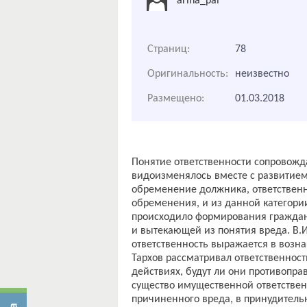
arina_pal
Страниц:
78
Оригинальность:
неизвестно
Размещено:
01.03.2018
Понятие ответственности сопровожда
видоизменялось вместе с развитие
обременение должника, ответствен
обременения, и из данной категории
происходило формирования гражданс
и вытекающей из понятия вреда. В.И
ответственность выражается в возн
Тархов рассматривал ответственност
действиях, будут ли они противопр
существо имущественной ответстве
причиненного вреда, в принудитель