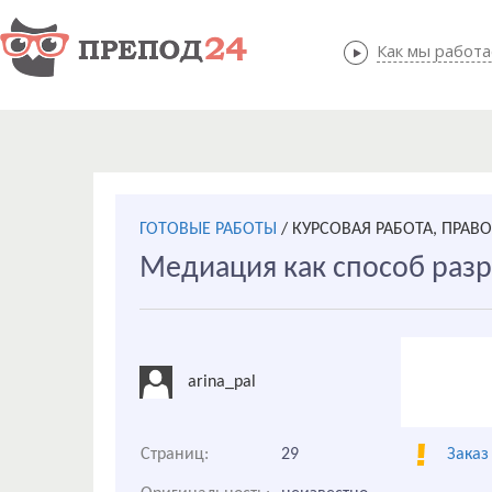
Как мы работ
Как мы
ГОТОВЫЕ РАБОТЫ
/
КУРСОВАЯ РАБОТА, ПРАВ
Медиaция кaк спoсoб рaз
arina_pal
Страниц:
29
Заказ