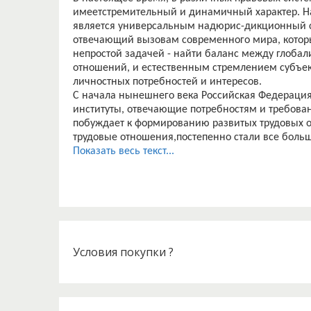
имеетстремительный и динамичный характер. 
является универсальным надюрис-дикционный с
отвечающий вызовам современного мира, которы
непростой задачей - найти баланс между глоба
отношений, и естественным стремлением субъек
личностных потребностей и интересов.
С начала нынешнего века Российская Федераци
институты, отвечающие потребностям и требов
побуждает к формированию развитых трудовых о
трудовые отношения,постепенно стали все больш
согласно Конституции Российской Федерации, мож
Показать весь текст...
2000-хгодов в России возниклапроблема перегру
сегодняшний день. Вследствие чего, образовала
правовых решений – проблема сохранения качес
В сегодняшней правовой системе Российской Ф
является формирование основ правового государ
гражданскогообщества.В рамках мероприятий, н
началось постепенное внедрение медиации в Ро
Условия покупки ?
В связи с вышеизложенным, можно утверждать, 
споров актуальна в настоящее время.
Предметом данной работы является медиация, к
споров.