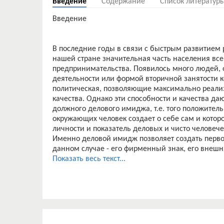
Введение
Содержание
Список литератур
Введение
В последние годы в связи с быстрым развитием
нашей стране значительная часть населения все 
предпринимательства. Появилось много людей,
деятельности или формой вторичной занятости к
политическая, позволяющие максимально реализ
качества. Однако эти способности и качества д
должного делового имиджа, т.е. того положитель
окружающих человек создает о себе сам и котор
личности и показатель деловых и чисто человече
Именно деловой имидж позволяет создать перво
данном случае - его фирменный знак, его внешн
профессиональный авторитет бизнесмена и обще
Показать весь текст...
В наши дни профессиональный и политический н
успешное осуществление коммерческих и политич
репутацию в деловых кругах. Для этого необход
заказчиков и клиентов, то есть создать свой н
Деловой имидж – это то представление, которое
вашей личности и как показатель ваших деловых 