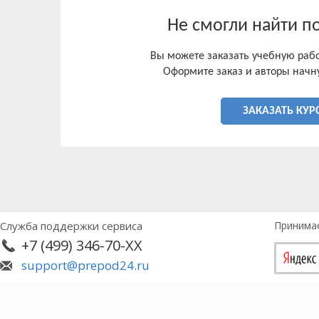
анализа, синтеза, системный метод, сравнител
методы.
Не смогли найти п
Структура курсовой работы включает введение, о
разбитых на параграфы, заключение и библиогр
Вы можете заказать учебную работ
Оформите заказ и авторы начну
ЗАКАЗАТЬ КУР
Служба поддержки сервиса
Принима
+7 (499) 346-70-XX
support@prepod24.ru