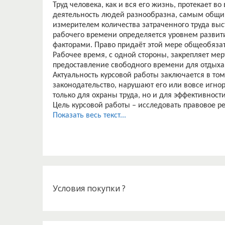
Труд человека, как и вся его жизнь, протекает в
деятельность людей разнообразна, самым общи
измерителем количества затраченного труда выс
рабочего времени определяется уровнем развит
факторами. Право придаёт этой мере общеобяза
Рабочее время, с одной стороны, закрепляет меру
предоставление свободного времени для отдыха
Актуальность курсовой работы заключается в том
законодательство, нарушают его или вовсе игн
только для охраны труда, но и для эффективност
Цель курсовой работы – исследовать правовое р
законодательству РФ и практику по его примене
Показать весь текст...
Для достижения поставленной цели необходимо
1. Рассмотреть правовое регулирование рабочего
2. Охарактеризовать понятие и виды рабочего в
3. Описать виды режимов рабочего времени, спо
Объектом исследования в курсовой работе явл
сфере регулирования рабочего времени.
Предметом исследования курсовой работы являе
Условия покупки ?
Теоретической основой написания курсовой работ
А., Иванкина Т. В., Кондратьев Р. И., Коршунов Ю.
В ходе написания курсовой были использованы