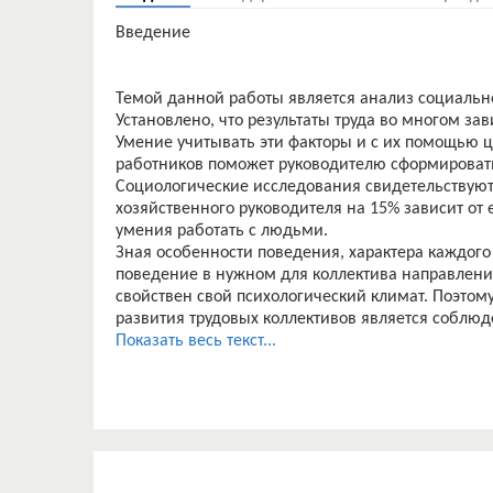
Введение
Темой данной работы является анализ социальн
Установлено, что результаты труда во многом зав
Умение учитывать эти факторы и с их помощью 
работников поможет руководителю сформироват
Социологические исследования свидетельствуют 
хозяйственного руководителя на 15% зависит от 
умения работать с людьми.
Зная особенности поведения, характера каждого
поведение в нужном для коллектива направлении.
свойствен свой психологический климат. Поэто
развития трудовых коллективов является соблю
совместимости. Японские социологи утверждают,
Показать весь текст...
и от того, какая морально-психологическая обста
примерно в 1,5 раза может увеличиться или в н
В современных условиях характерной чертой эко
товаров, работ и услуг, перед управленцами пос
банкротства компании. Вданных условиях руков
коллективу организации, хотя именно от коллекти