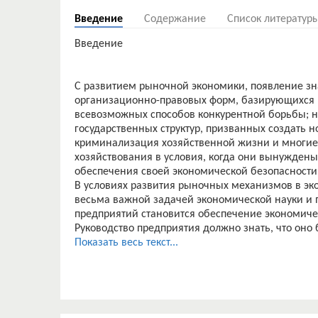
Введение
Содержание
Список литератур
Введение
С развитием рыночной экономики, появление зн
организационно-правовых форм, базирующихся 
всевозможных способов конкурентной борьбы; н
государственных структур, призванных создать 
криминализация хозяйственной жизни и многие
хозяйствования в условия, когда они вынужден
обеспечения своей экономической безопасности
В условиях развития рыночных механизмов в эк
весьма важной задачей экономической науки и 
предприятий становится обеспечение экономиче
Руководство предприятия должно знать, что оно 
пользоваться всевозможными благами, но и пост
Показать весь текст...
данной темы - экономической безопасности пре
время приобретает особую актуальность.
В связи с недостаточной освещенностью пробле
нормативно-законодательных актах, сегодня пе
проблема создания и применения оценки и обес