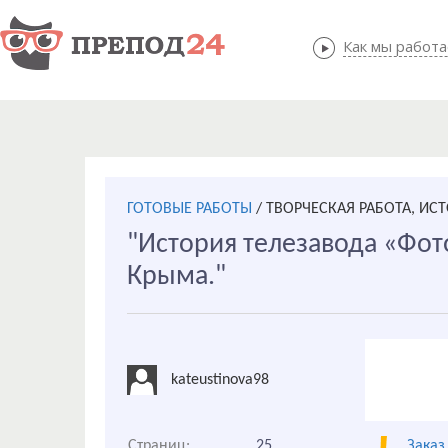
Как мы работ
Как мы
ГОТОВЫЕ РАБОТЫ
/
ТВОРЧЕСКАЯ РАБОТА, ИС
"История телезавода «Фот
Крыма."
kateustinova98
Страниц:
25
Заказ