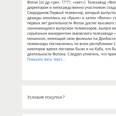
Фотон (от др.-греч. ?????, «свет»). Телезавод «Ф
директором и непосредственно участником соз
Скородумов.Первый телевизор, который выпустил
дважды менялись на «Крым» и затем «Фотон» ст
первых лет деятельности Фотон достиг высокого
занимающихся выпуском телевизоров, выпуск кото
серьёзным конкурентом львовского телезавода 
механизм, имеющий свои филиалы на Донбассе,
телевизоры поставлялись по всем республикам С
некоторое время поставки были и на Кубу, что
деятельности Фотона. Следует отметить, что пр
применение печатных плат из стеклотекстолита,
Показать весь текст...
телевизоров.Интересна политика Фотона по отн
составлял около 13 000 тысяч. Каждый молодой 
становился на очередь на получение квартиры, к
же строились детские сады и пионерский лагерь 
ежегодно выдавалось 15 автомашин на завод.Уп
1990-е годы и причиной этому стало закрытие з
комплектующих частей для телевизоров, следова
Условия покупки ?
сырье. Окончательной датой закрытия завода при
Таким образом, введя в краткий экскурс развит
масштабность, важность освещения данного зав