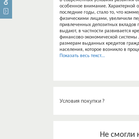
В современных условиях развития б
особенное внимание. Характерной о
последние годы, стало то, что комм
физическими лицами, увеличили пе
привлеченных депозитных вкладов г
выдают, в частности развивается кр
финансово-экономической системы 
размерам выданных кредитов гражд
населения, которое возникло в про
банки РФ перед необходимостью со
Показать весь текст...
общего кредитования.
Развитие кредитования физических 
банковского дела, играет важную р
финансового обеспечения и потреб
покупательной способности населен
кредитование физических лиц динам
большое количество видов кредитов,
Условия покупки ?
развития нации. Поэтому происходи
способов их предоставления клиент
исследований.
Значительный рост кредитования фи
банковской системы и экономики в 
Не смогли 
контролируемый рост кредитования