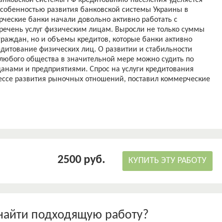
анковской системы РФ кредитованию населения уделяется
собенностью развития банковской системы Украины в
ерческие банки начали довольно активно работать с
речень услуг физическим лицам. Выросли не только суммы
раждан, но и объемы кредитов, которые банки активно
едитование физических лиц. О развитии и стабильности
любого общества в значительной мере можно судить по
анами и предприятиями. Спрос на услуги кредитования
цессе развития рыночных отношений, поставил коммерческие
вершенствования методов и форм деятельности в системе
лиц происходит параллельно со становлением и развитием
оль в развитии цивилизованных отношений на рынке
ления и выполняет свою главную функцию - повышение
ия и их жизненного уровня. В течение тысячелетий
ично развивается. На сегодняшний день существует
2500 руб.
 в том числе в зависимости от привычек, традиций и
КУПИТЬ ЭТУ РАБОТУ
т постоянное внедрение новых видов банковских кредитов и
ам. Эти явления требуют соответствующих научных
зических лиц в РФ стало важным фактором развития
целом. Однако слишком ускоренный и недостаточно
найти подходящую работу?
 физических лиц обострило проблемы несбалансированности