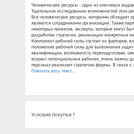
Человеческие ресурсы - один из ключевых видо
Тщательное исследование возможностей этих ре
Все человеческие ресурсы, которыми обладает о
являются сотрудниками организации. Также пар
некоторых проектов, эксперты, которые могут б
разработки стратегии, реализации конкретных ме
Компонент рабочей силы состоит из факторов,
положение рабочей силы для выполнения задач 
квалификации, возможность переподготовки, ож
возраст потенциальных рабочих, очень важны дл
персонал реализует стратегию фирмы. В связи 
специалистами, которые поднимут фирму на до
Показать весь текст...
Важно желание потенциальных работников работ
рынка рабочей силы направлен на то, чтобы вы
обеспечении организации кадрами, необходимы
Организация эффективной деятельности персона
Люди являются важным ресурсом для большинст
будущей стратегии компании принимаются людь
Успех или провал выбранной стратегии зависят н
Условия покупки ?
от того, как эти решения реализуются в настоя
деятельности компании важно то, как и почему 
реализации стратегии, а также соответствие вы