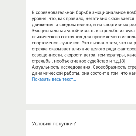
В соревновательной борьбе эмоциональное возб
уровня, что, как правило, негативно сказываетс
движения, а следовательно, и на спортивных рез
Эмоциональная устойчивость в стрельбе из лука
психического состояния для приемлемого исполь
спортсменов-лучников. Это вызвано тем, что на 
стрелка оказывает влияние целого ряда факторо
освещенности, скорости ветра, температуры, кач
стрельбы, необъективное судейство и т.д.[8].
Актуальность исследования. Своеобразность стре
динамической работы, она состоит в том, что н
тренировочного процесса ложится на психологич
Показать весь текст...
Качество стрельбы зависит от правильности и с
выполняемых спортсменом. В условиях соревно
может нарушать точность и согласованность дей
показывать высокие результаты в течение длите
редко. Обычно спортивные результаты в какой-т
резко снижаются и снова растут. Можно ли упра
повышения и стабилизации на высоком уровне 
Условия покупки ?
ответственных соревнований? Как не допустить 
основные вопросы, интересующие всех спортсме