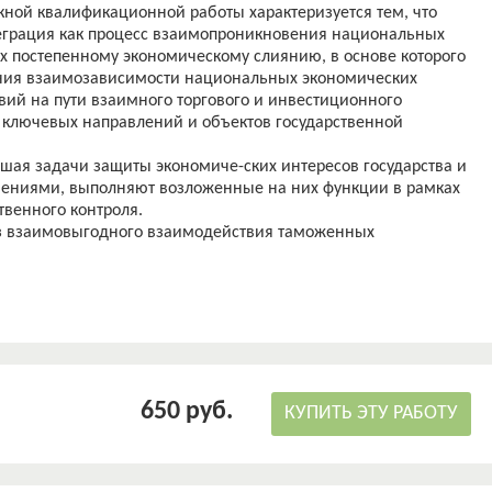
кной квалификационной работы характеризуется тем, что
грация как процесс взаимопроникновения национальных
их постепенному экономическому слиянию, в основе которого
ния взаимозависимости национальных экономических
вий на пути взаимного торгового и инвестиционного
 ключевых направлений и объектов государственной
шая задачи защиты экономиче-ских интересов государства и
ениями, выполняют возложенные на них функции в рамках
твенного контроля.
з взаимовыгодного взаимодействия таможенных
дународного обмена необходимой информацией, в том
емещения товаров и других нарушений таможенного
звитие интеграционных процессов и международного
х направлений деятельности Федеральной таможенной службы
азвития таможенной службы РФ до 2020 года
ляет утверждать, что дальнейшее развитие международного
жбами ино-странных государств и международными
650 руб.
ь и укрепить договорную правовую базу таможенного
КУПИТЬ ЭТУ РАБОТУ
ногостороннем формате; активизировать работу по
России с другими странами, уделяя внимание сближению
а; развитию информационных технологий и упрощению