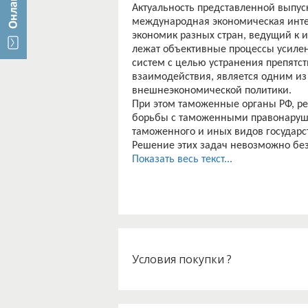
Актуальность представленной выпус
международная экономическая инте
экономик разных стран, ведущий к 
лежат объективные процессы усиле
систем с целью устранения препятст
взаимодействия, является одним из
внешнеэкономической политики.
При этом таможенные органы РФ, ре
борьбы с таможенными правонаруш
таможенного и иных видов государс
Решение этих задач невозможно бе
администраций и оперативного меж
Показать весь текст...
числе с целью предотвращения пер
законодательства. В этой связи ра
сотрудничества - одно из основны
России, утвержденных Стратегией р
Анализ стратегии ФТС России позво
сотрудничества с таможенными слу
организациями позволит: расши-рит
Условия покупки ?
сотрудничества в двустороннем и м
взаимодействию таможенных служб 
норм таможенного законодательств