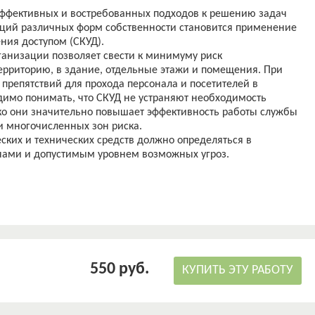
эффективных и востребованных подходов к решению задач
аций различных форм собственности становится применение
ния доступом (СКУД).
ганизации позволяет свести к минимуму риск
ерриторию, в здание, отдельные этажи и помещения. При
препятствий для прохода персонала и посетителей в
имо понимать, что СКУД не устраняют необходимость
ако они значительно повышает эффективность работы службы
и многочисленных зон риска.
ких и технических средств должно определяться в
ачами и допустимым уровнем возможных угроз.
оцесс выбора конкретных СКУД носит сложный характер,
ая-либо систематизированная аналитическая информация по
ционной работы заключается ввнедрении системы контроля
тяного колледжа ГГНТУ. Эта система поможет усилить
 поспособствует усилению дисциплины и повысит
трудников.
550 руб.
олагается решение ряда задач:
КУПИТЬ ЭТУ РАБОТУ
ические характеристики системы контроля и управления
ионной безопасности в корпусе нефтяного колледжа ГГНТУ;
енствования системы контроля и управления доступом в