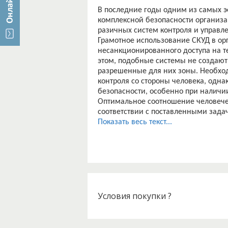
В последние годы одним из самых 
комплексной безопасности организ
разичных систем контроля и управле
Грамотное использование СКУД в ор
несанкционированного доступа на т
этом, подобные системы не создают 
разрешенные для них зоны. Необход
контроля со стороны человека, одн
безопасности, особенно при наличи
Оптимальное соотношение человечес
соответствии с поставленными зад
К сожалению, в настоящее время пр
Показать весь текст...
поскольку реально отсутствует как
имеющимся сегодня в мире СКУД.
Целью данной выпускной квалифика
и управления доступа в корпусе неф
безопасность предприятия, атакже,
эффективность рабочего времени со
Исходя из поставленной цели, предп
Условия покупки ?
? проанализировать технико-эконом
доступом и анализ рисков информац
? обосновать необходимость соверш