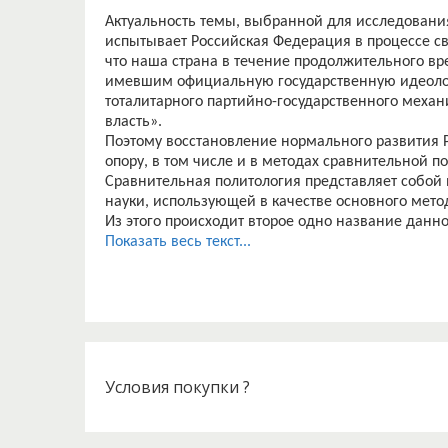
Актуальность темы, выбранной для исследовани
испытывает Российская Федерация в процессе св
что наша страна в течение продолжительного вр
имевшим официальную государственную идеоло
тоталитарного партийно-государственного механ
власть».
Поэтому восстановление нормального развития 
опору, в том числе и в методах сравнительной п
Сравнительная политология представляет собой 
науки, использующей в качестве основного метод
Из этого происходит второе одно название данн
Компаративистика (англ. «compare») в переводе 
Показать весь текст...
политология изучает политику путем сравнения 
типов, но в различных политических системах. И
подвергаются, в первую очередь, политические 
Установившийся в СССР (преемницей которого и
режим лишал граждан страны не только возможн
государством, но и вообще, проявления какой-л
инициативы в области реализации прав человек
Условия покупки ?
Это противоречие, возникшее между тоталитарн
предрешило распад Советского Союза в 1991 году
«бывшего СССР».