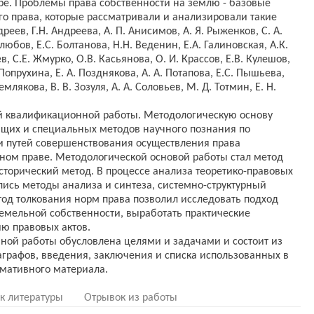
ре. Проблемы права собственности на землю - базовые
о права, которые рассматривали и анализировали такие
реев, Г.Н. Андреева, А. П. Анисимов, А. Я. Рыженков, С. А.
любов, Е.С. Болтанова, Н.Н. Веденин, Е.А. Галиновская, А.К.
в, С.Е. Жмурко, О.В. Касьянова, О. И. Крассов, Е.В. Кулешов,
 Попрухина, Е. А. Позднякова, А. А. Потапова, Е.С. Пышьева,
емлякова, В. В. Зозуля, А. А. Соловьев, М. Д. Тотмин, Е. Н.
й квалификационной работы. Методологическую основу
бщих и специальных методов научного познания по
 путей совершенствования осуществления права
ном праве. Методологической основой работы стал метод
сторический метод. В процессе анализа теоретико-правовых
лись методы анализа и синтеза, системно-структурный
од толкования норм права позволил исследовать подход
емельной собственности, выработать практические
ю правовых актов.
ной работы обусловлена целями и задачами и состоит из
аграфов, введения, заключения и списка использованных в
к литературы
Отрывок из работы