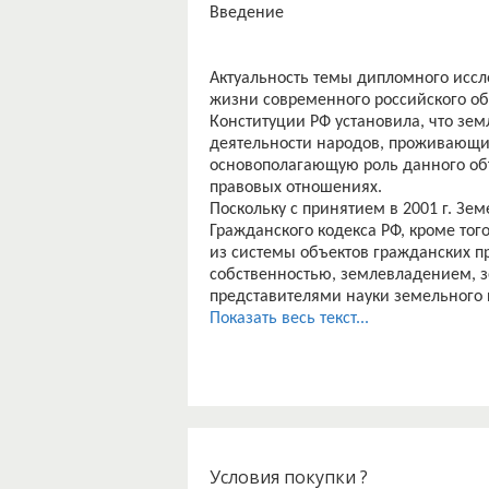
Введение
Актуальность темы дипломного исс
жизни современного российского об
Конституции РФ установила, что зе
деятельности народов, проживающих
основополагающую роль данного объ
правовых отношениях.
Поскольку с принятием в 2001 г. Зе
Гражданского кодекса РФ, кроме то
из системы объектов гражданских п
собственностью, землевладением, 
представителями науки земельного 
рассмотрения земли, а именно земел
Показать весь текст...
вещных прав (права собственности, 
пожизненного наследуемого владен
участком).
Земельный участок как объект прав
Кодексом прав на землю является н
поверхности и имеет характеристик
определенной вещи.
Условия покупки ?