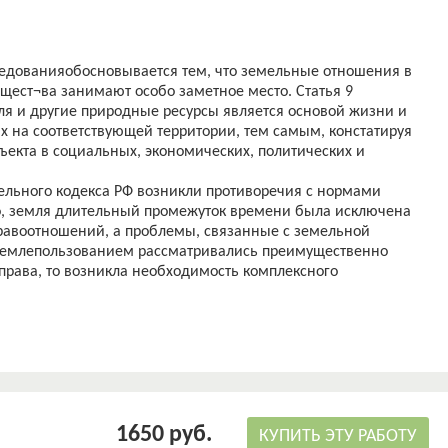
ледованияобосновывается тем, что земельные отношения в
щест¬ва занимают особо заметное место. Статья 9
мля и другие природные ресурсы является основой жизни и
 на соответствующей территории, тем самым, констатируя
екта в социальных, экономических, политических и
мельного кодекса РФ возникли противоречия с нормами
го, земля длительный промежуток времени была исключена
равоотношений, а проблемы, связанные с земельной
землепользованием рассматривались преимущественно
права, то возникла необходимость комплексного
ьного участка, как объекта гражданских прав, в частности
права постоянного (бессрочного) пользования, права
ия и права ограниченного пользования чужим земельным
а собственности и иных предусмотренных настоящим
едвижимой вещью, которая представляет собой часть земной
и, позволяющие определить ее в качестве индивидуально
1650 руб.
КУПИТЬ ЭТУ РАБОТУ