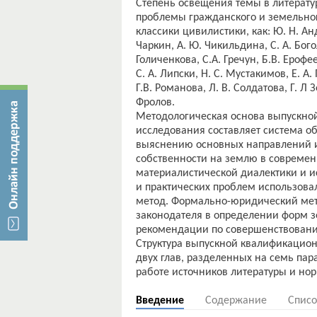
Степень освещения темы в литерату
проблемы гражданского и земельног
классики цивилистики, как: Ю. Н. Анд
Чаркин, А. Ю. Чикильдина, С. А. Бого
Голиченкова, С.А. Гречун, Б.В. Ерофее
С. А. Липски, Н. С. Мустакимов, Е. А.
Г.В. Романова, Л. В. Солдатова, Г. Л З
Фролов.
Методологическая основа выпускно
исследования составляет система о
выяснению основных направлений и
собственности на землю в современ
материалистической диалектики и и
и практических проблем использова
метод. Формально-юридический мет
законодателя в определении форм з
рекомендации по совершенствовани
Структура выпускной квалификацион
двух глав, разделенных на семь пар
Введение
Содержание
Списо