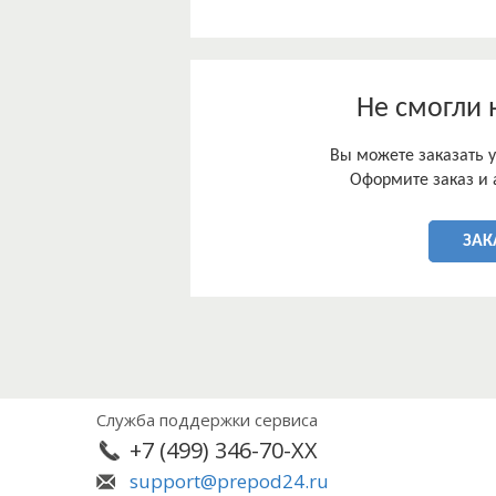
Земля как объект отношений, возн
основой жизни и деятельности чело
важнейшей части окружающей прир
ресурсом, используемым в качестве 
недвижимым имуществом, объектом п
Не смогли 
правовом регулировании отношений,
возникновению, изменению и прекр
Вы можете заказать у
применение норм различной отрасле
Оформите заказ и 
гражданского права.
Право собственности на земельные 
гражданским, земельным законодат
ЗАК
Служба поддержки сервиса
+7 (499) 346-70-XX
support@prepod24.ru