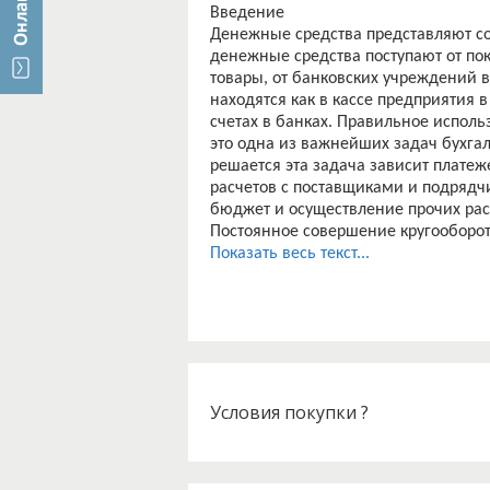
Введение
Денежные средства представляют со
денежные средства поступают от пок
товары, от банковских учреждений 
находятся как в кассе предприятия 
счетах в банках. Правильное исполь
это одна из важнейших задач бухгал
решается эта задача зависит плате
расчетов с поставщиками и подрядч
бюджет и осуществление прочих рас
Постоянное совершение кругооборо
возобновлению многообразных хозя
Показать весь текст...
расчетов обеспечивает устойчивое о
договорную и расчетную дисциплину
Денежные средства - это финансов
ликвидными активами, обеспечива
Актуальность темы выпускной квали
производственно-хозяйственной де
которые представляют собой совоку
Условия покупки ?
наличных денежных средств и расче
учета. Без наличия и оборота нали
хозяйствующему субъекту. Следоват