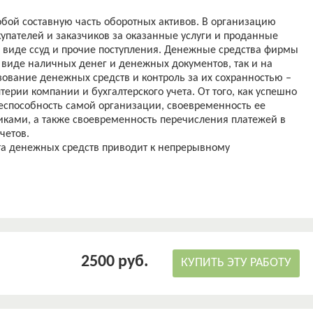
бой составную часть оборотных активов. В организацию
упателей и заказчиков за оказанные услуги и проданные
в виде ссуд и прочие поступления. Денежные средства фирмы
в виде наличных денег и денежных документов, так и на
зование денежных средств и контроль за их сохранностью –
терии компании и бухгалтерского учета. От того, как успешно
жеспособность самой организации, своевременность ее
иками, а также своевременность перечисления платежей в
четов.
та денежных средств приводит к непрерывному
йственных расчётов. Грамотная организация денежных
борачивание всех средств компании, укрепляет ее
 и улучшает ее общее финансовое состояние.
ые ресурсы компании, которые являются самыми высоко
ющими выполнение обязательств фирмы.
фикационной работы обусловлена тем, что в процессе
ятельности предприятий возникают финансовые отношения,
2500 руб.
пность денежных поступлений и выплат. Поэтому учет
КУПИТЬ ЭТУ РАБОТУ
тов является важным, и в то же время сложным участком
чных денежных средств не обойтись ни одному
ельно, важным для благополучия предприятий является