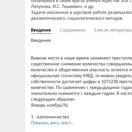
популярных в своих кругах ученых юристов: А.А. Г
Ляпунова, И.С. Тишкевич, и др.
Задачи указанные в курсовой работе разрешались
Введение
Содержание
Список литератур
Введение
Важное место в наше время занимают преступле
существенное снижение количества совершаемых
количество и общественная опасность остается н
официальную статистику МВД, то можно увидеть, 
собственности достигает цифры в 1075238 прест
количестве. По сравнению с предыдущими годам
значительно снижается с каждым годом. В насто
следующим образом:
Январь-ноябрь(%)
1 - взяточничество
2 - убийство, умышленное причинение тяжкого 
Показать весь текст...
3 - хулиганство