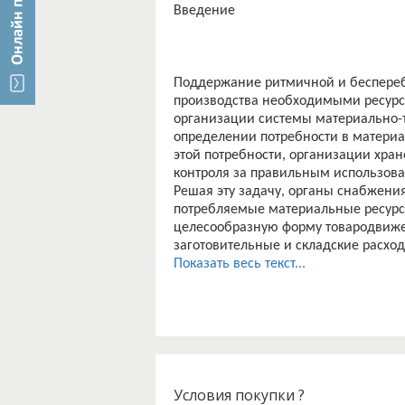
Введение
Поддержание ритмичной и беспереб
производства необходимыми ресурс
организации системы материально-т
определении потребности в материа
этой потребности, организации хран
контроля за правильным использован
Решая эту задачу, органы снабжени
потребляемые материальные ресурс
целесообразную форму товародвижен
заготовительные и складские расход
качество продукции и услуг, форми
Показать весь текст...
потребностям предприятия, - это за
Вопросы организации и оценки эфф
рассмотрены в трудах авторов Гаджин
отметить, что динамизм развития п
позиционирование и, соответственно
принятии управленческих решений[1]
Цель дипломной работы – на основ
Условия покупки ?