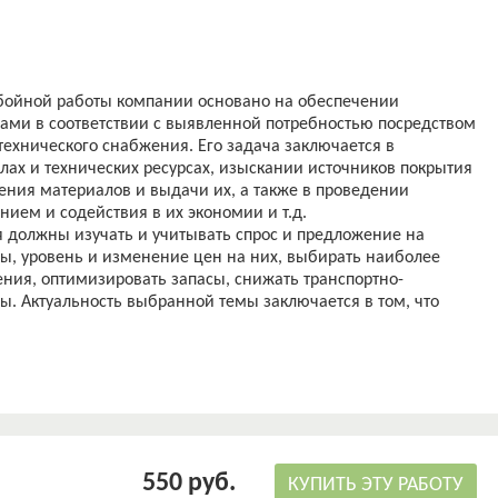
ойной работы компании основано на обеспечении
ами в соответствии с выявленной потребностью посредством
ехнического снабжения. Его задача заключается в
лах и технических ресурсах, изыскании источников покрытия
ения материалов и выдачи их, а также в проведении
ием и содействия в их экономии и т.д.
я должны изучать и учитывать спрос и предложение на
ы, уровень и изменение цен на них, выбирать наиболее
ия, оптимизировать запасы, снижать транспортно-
ы. Актуальность выбранной темы заключается в том, что
руемое исходя из соответствия организации снабжения
лог конкурентоспособности последнего.
ективности материально-технического снабжения
ского А.М., Волгина В.В., Кулининой Г.В. Однако, следует
одходов к организации производства обусловливает
, необходимость учета все новых и новых факторов в
;[2].
550 руб.
ании анализа эффективности организации материально-
КУПИТЬ ЭТУ РАБОТУ