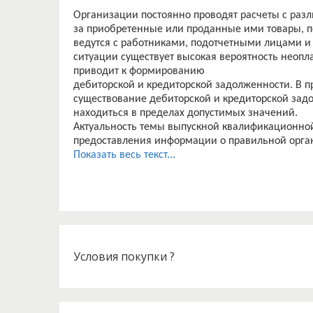
Организации постоянно проводят расчеты с раз
за приобретенные или проданные ими товары, п
ведутся с работниками, подотчетными лицами и
ситуации существует высокая вероятность неопл
приводит к формированию
дебиторской и кредиторской задолженности. В 
существование дебиторской и кредиторской за
находиться в пределах допустимых значений.
Актуальность темы выпускной квалификационно
предоставления информации о правильной орган
их выполнения. Правильные расчеты приводят 
Показать весь текст...
договорных и
платежных дисциплин, например, от выполнения
расчетов, находятся в зависимости дальнейши
участниками. Мониторинг состояния расчетов п
задолженности, ускоряя оборот денежных средств
на финансовое состояние предприятия.
Наращивание или же снижение дебиторской зад
Условия покупки ?
перемену денежного положения компании. Так, 
превышение дебиторской задолженности над кр
вероятность привести к техническому банкротств
Это сопряжено с существенным отвлечением фи