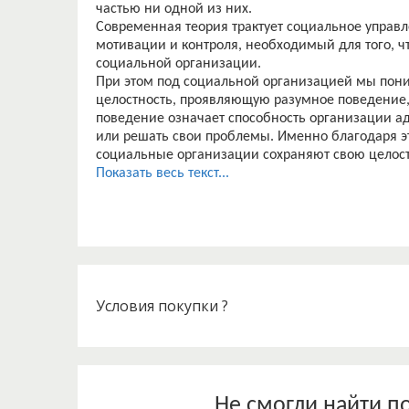
частью ни одной из них.
Современная теория трактует социальное управл
мотивации и контроля, необходимый для того, ч
социальной организации.
При этом под социальной организацией мы пон
целостность, проявляющую разумное поведение
поведение означает способность организации ад
или решать свои проблемы. Именно благодаря э
социальные организации сохраняют свою целост
Таким образом, в основе феномена социального 
Показать весь текст...
«социальные факты», изучаемые социологией и 
теория управления должна тесно взаимодействов
Осознание управления дало мощный толчок соц
появление принципиально новых социальных орга
природа, а сам человек.
Содержание социального управления в основном
которые, в свою очередь, обусловлено тем, наск
Условия покупки ?
полно выражены потребности и интересы всего о
определяющих мотивы поведения людей.
Основные задачи управления в обществе заклю
общественных отношений, решении субъектом у
социального управления и их успешное достиже
Не смогли найти п