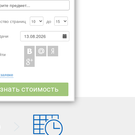
ите предмет...
ство страниц
до
дачи
йти
 заявке