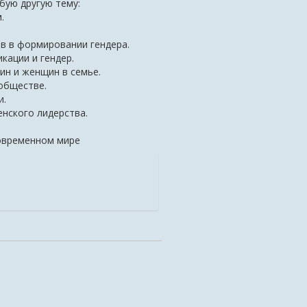
ую другую тему:
.
ов в формировании гендера.
кации и гендер.
н и женщин в семье.
обществе.
и.
нского лидерства.
современном мире