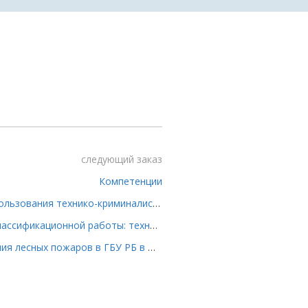
следующий заказ
Компетенции
Процессуальное оформление использования технико-криминалистических средств в протоколах следственных действий.
Наименование темы выпускной классификационной работы: технический проект газотурбинной установки для
Организация профилактики тушения лесных пожаров в ГБУ РБ в Федоровском лесничестве