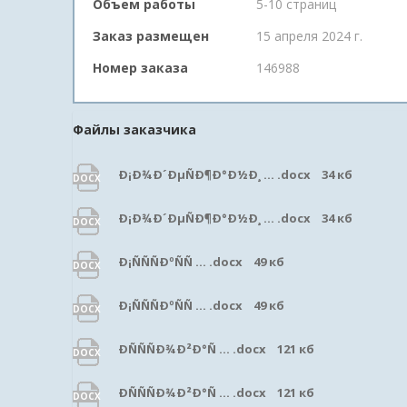
Объем работы
5-10 страниц
Заказ размещен
15 апреля 2024 г.
Номер заказа
146988
Файлы заказчика
Ð¡Ð¾Ð´ÐµÑÐ¶Ð°Ð½Ð¸ ... .docx 34 кб
DOCX
Ð¡Ð¾Ð´ÐµÑÐ¶Ð°Ð½Ð¸ ... .docx 34 кб
DOCX
Ð¡ÑÑÑÐºÑÑ ... .docx 49 кб
DOCX
Ð¡ÑÑÑÐºÑÑ ... .docx 49 кб
DOCX
ÐÑÑÑÐ¾Ð²Ð°Ñ ... .docx 121 кб
DOCX
ÐÑÑÑÐ¾Ð²Ð°Ñ ... .docx 121 кб
DOCX